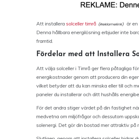
Att installera
solceller timrå
är en 
Denna hållbara energilösning erbjuder inte bara
framtid.
Fördelar med att Installera So
Att välja solceller i Timrå ger flera påtagliga 
energikostnader genom att producera din egen elek
vilket betyder att du kan minska eller till och
paneler du installerar och ditt hushålls energib
För det andra stiger värdet på din fastighet när
medvetna om miljöfrågor och dessutom uppska
solenergi. Det gör din bostad mer attraktiv på
Slutligen, genom att installera solceller bidrar du