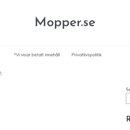
Mopper.se
*Vi visar betalt innehåll
Privatlivspolitik
å
S
R