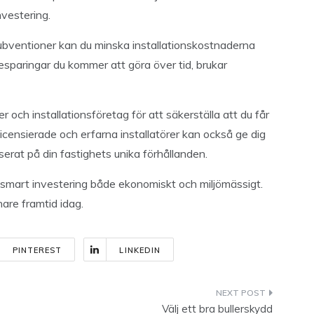
nvestering.
ubventioner kan du minska installationskostnaderna
paringar du kommer att göra över tid, brukar
r och installationsföretag för att säkerställa att du får
Licensierade och erfarna installatörer kan också ge dig
rat på din fastighets unika förhållanden.
 smart investering både ekonomiskt och miljömässigt.
are framtid idag.
PINTEREST
LINKEDIN
Välj ett bra bullerskydd