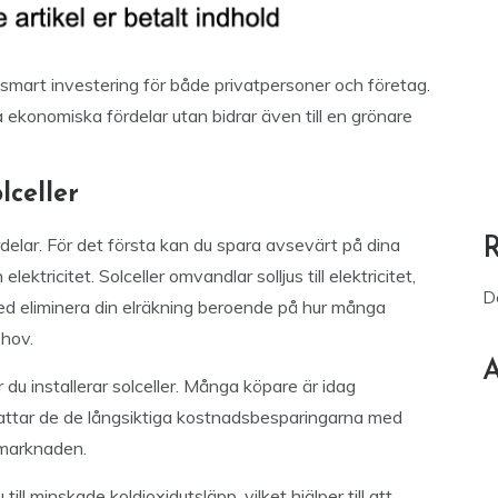
smart investering för både privatpersoner och företag.
 ekonomiska fördelar utan bidrar även till en grönare
lceller
fördelar. För det första kan du spara avsevärt på dina
tricitet. Solceller omvandlar solljus till elektricitet,
D
 med eliminera din elräkning beroende på hur många
ehov.
A
 du installerar solceller. Många köpare är idag
ttar de de långsiktiga kostnadsbesparingarna med
 marknaden.
 till minskade koldioxidutsläpp, vilket hjälper till att