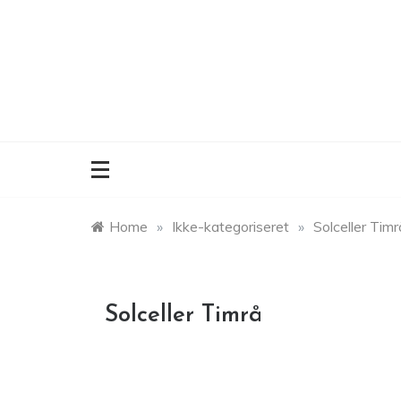
Skip
to
content
Home
»
Ikke-kategoriseret
»
Solceller Timr
Solceller Timrå