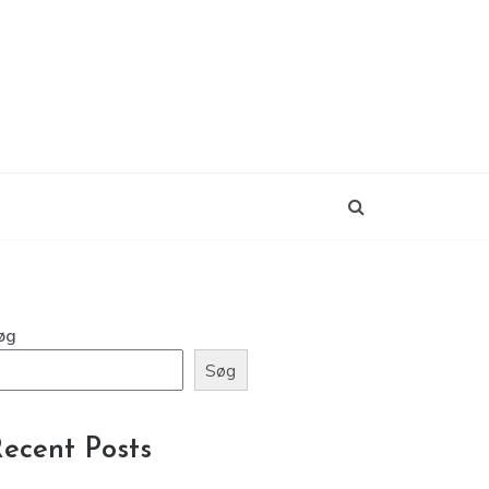
øg
Søg
ecent Posts