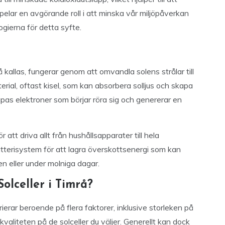
elar en avgörande roll i att minska vår miljöpåverkan
ogierna för detta syfte.
så kallas, fungerar genom att omvandla solens strålar till
terial, oftast kisel, som kan absorbera solljus och skapa
skapas elektroner som börjar röra sig och genererar en
tt driva allt från hushållsapparater till hela
atterisystem för att lagra överskottsenergi som kan
n eller under molniga dagar.
Solceller i Timrå?
rierar beroende på flera faktorer, inklusive storleken på
valiteten på de solceller du väljer. Generellt kan dock