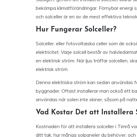
bekämpa klimatförändringar. Förnybar energi sp
och solceller är en av de mest effektiva teknol
Hur Fungerar Solceller?
Solceller, eller fotovoltaiska celler som de ock
elektricitet. Varje solcell består av halvledarma
en elektrisk ström. När ljus träffar solcellen, 
elektrisk ström.
Denna elektriska ström kan sedan användas för a
byggnader. Oftast installerar man också ett b
användas när solen inte skiner, såsom på natte
Vad Kostar Det att Installera 
Kostnaden för att installera solceller i Timrå va
ditt tak, hur många solpaneler du behöver, och k