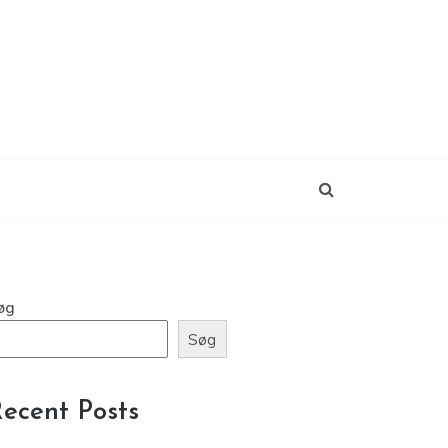
øg
Søg
ecent Posts