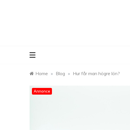
Skip
to
content
Home
»
Blog
»
Hur får man högre lön?
Annonce