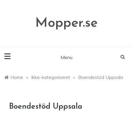
Skip
to
content
Mopper.se
Menu
Home
»
Ikke-kategoriseret
»
Boendestöd Uppsala
Boendestöd Uppsala